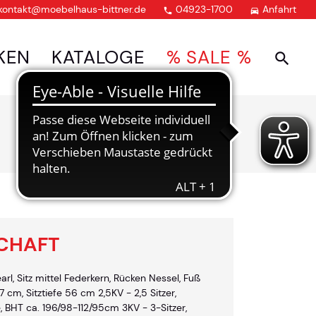
kontakt@moebelhaus-bittner.de
04923-1700
Anfahrt


KEN
KATALOGE
% SALE %
CHAFT
arl, Sitz mittel Federkern, Rücken Nessel, Fuß
 cm, Sitztiefe 56 cm 2,5KV - 2,5 Sitzer,
, BHT ca. 196/98-112/95cm 3KV - 3-Sitzer,