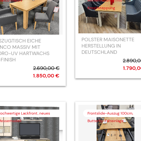
ianco massiv
Armlehnstühlen mit
Knopfsteppung
POLSTER MAISONETTE
SZUGTISCH EICHE
HERSTELLUNG IN
ANCO MASSIV MIT
DEUTSCHLAND
DRO-UV HARTWACHS
FINISH
2.890,
2.690,00 €
1.790,
1.850,00 €
ochwertige Lackfront, neues
Frontslide-Auszug 100cm,
essemodell
Butterfly-Falteinlage