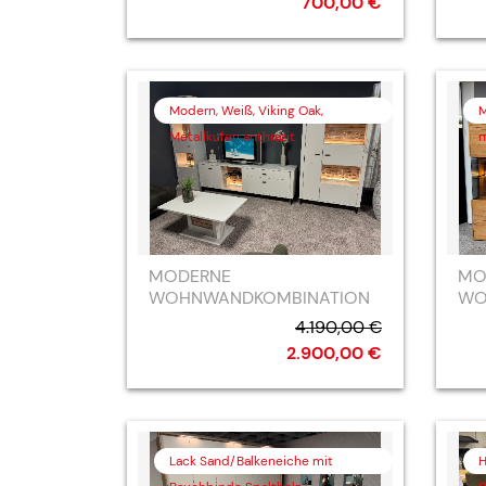
700,00 €
Modern, Weiß, Viking Oak,
M
Metallkufen anthrazit
n
MODERNE
MO
WOHNWANDKOMBINATION
WO
4.190,00 €
2.900,00 €
Lack Sand/Balkeneiche mit
H