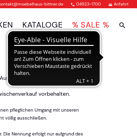
kontakt@moebelhaus-bittner.de
04923-1700
Anfahrt


KEN
KATALOGE
% SALE %
Ausstellung.
Zwischenverkauf vorbehalten.
einen pfleglichen Umgang mit unseren
 völlig ausschließen.
 Die Nennung erfolgt nur aufgrund des