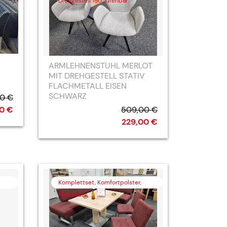
Drehgestell 180° drehbar
ARMLEHNENSTUHL MERLOT
MIT DREHGESTELL STATIV
FLACHMETALL EISEN
SCHWARZ
00 €
509,00 €
00 €
229,00 €
Komplettset, Komfortpolster,
Mikrofaser