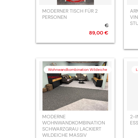
MODERNER TISCH FÜR 2
AR
PERSONEN
VIN
ST
€
89,00 €
Wohnwandkombination Wildeiche
L
massiv
MODERNE
2-I
WOHNWANDKOMBINATION
ES
SCHWARZGRAU LACKIERT
WILDEICHE MASSIV