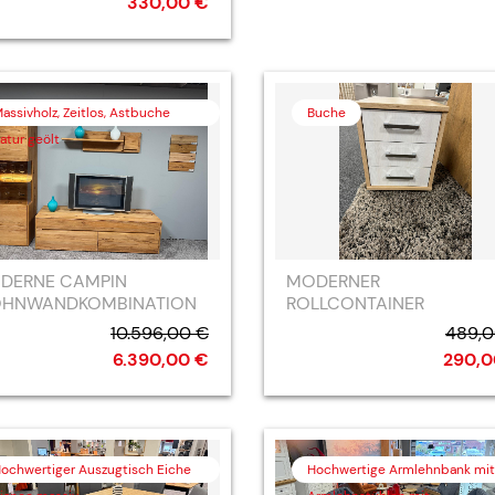
330,00 €
assivholz, Zeitlos, Astbuche
Buche
atur geölt
DERNE CAMPIN
MODERNER
HNWANDKOMBINATION
ROLLCONTAINER
10.596,00 €
489,0
6.390,00 €
290,0
ochwertiger Auszugtisch Eiche
Hochwertige Armlehnbank mit