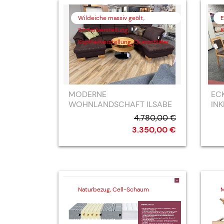
Wildeiche massiv geölt,
E
Sitzteilverstellung,
K
Kopfteilverstellung, Querschläfer
MODERNE
EC
WOHNLANDSCHAFT ILSABE
INK
4.780,00 €
3.350,00 €
Naturbezug, Cell-Schaum
M