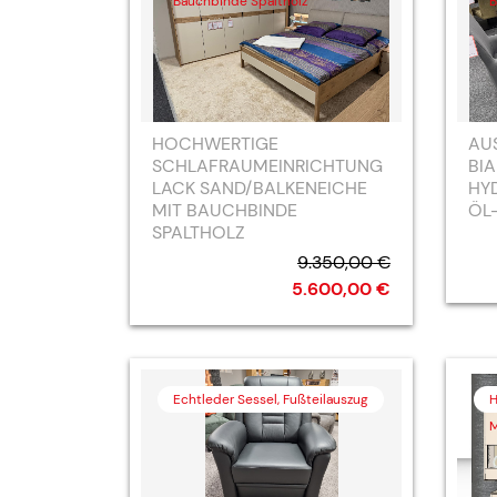
Bauchbinde Spaltholz
B
HOCHWERTIGE
AU
SCHLAFRAUMEINRICHTUNG
BI
LACK SAND/BALKENEICHE
HY
MIT BAUCHBINDE
ÖL-
SPALTHOLZ
9.350,00 €
5.600,00 €
Echtleder Sessel, Fußteilauszug
H
M