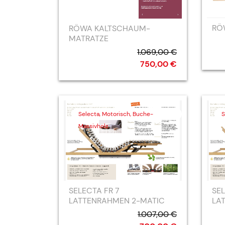
RÖ
RÖWA KALTSCHAUM-
MATRATZE
1.069,00 €
750,00 €
Selecta, Motorisch, Buche-
S
Massivholz
SELECTA FR 7
SEL
LATTENRAHMEN 2-MATIC
LA
1.007,00 €