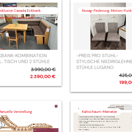
xklusive Casada Eckbank
Nosag-Federung, Motion-Funk
ernbuche samt Lack
KBANK-KOMBINATION
-PREIS PRO STUHL-
L. TISCH UND 2 STÜHLE
STYLISCHE NIEDRIGLEHN
STÜHLE LUGANO
3.990,00 €
425,0
2.390,00 €
199,
anuelle Verstellung
Kaltschaum-Matratze