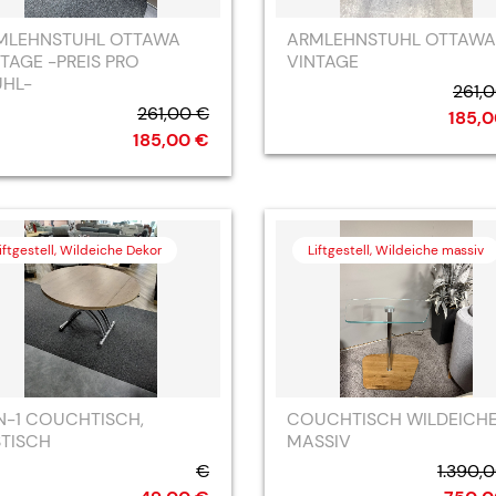
MLEHNSTUHL OTTAWA
ARMLEHNSTUHL OTTAWA
TAGE -PREIS PRO
VINTAGE
UHL-
261,
261,00 €
185,
185,00 €
iftgestell, Wildeiche Dekor
Liftgestell, Wildeiche massiv
N-1 COUCHTISCH,
COUCHTISCH WILDEICH
STISCH
MASSIV
€
1.390,