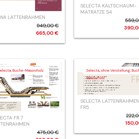
SELECTA KALTSCHAUM-
MATRATZE S4
WA LATTENRAHMEN
559,0
949,00 €
390,0
665,00 €
electa, Buche-Massivholz
Selecta, ohne Verstellung, Buc
Massivholz
SELECTA LATTENRAHME
FR5
222,
ECTA FR 7
150,0
TTENRAHMEN
475,00 €