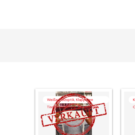
Weiße Holzoptik, Klappbare
K
Tischerweiterung, Pflegeleicht
O