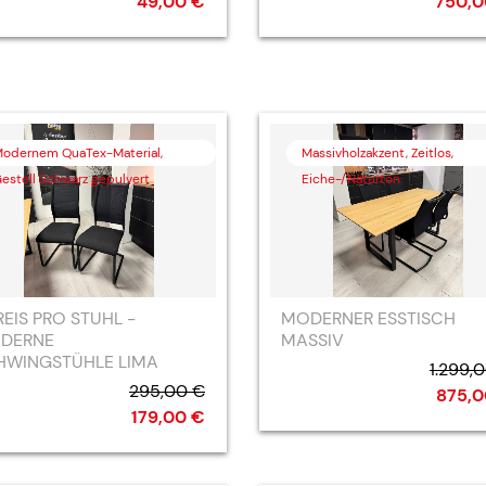
49,00 €
750,0
odernem QuaTex-Material,
Massivholzakzent, Zeitlos,
estell Schwarz gepulvert
Eiche-/Naturton
REIS PRO STUHL -
MODERNER ESSTISCH
DERNE
MASSIV
HWINGSTÜHLE LIMA
1.299,
295,00 €
875,0
179,00 €