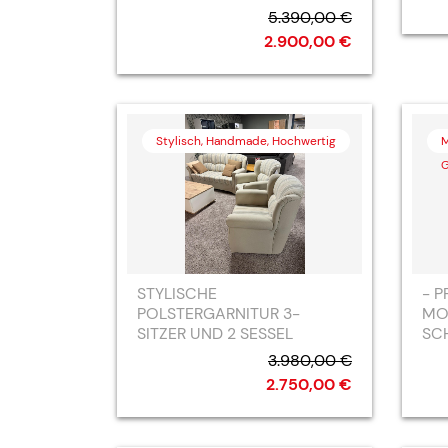
5.390,00 €
2.900,00 €
Stylisch, Handmade, Hochwertig
M
G
STYLISCHE
- P
POLSTERGARNITUR 3-
MO
SITZER UND 2 SESSEL
SC
3.980,00 €
2.750,00 €