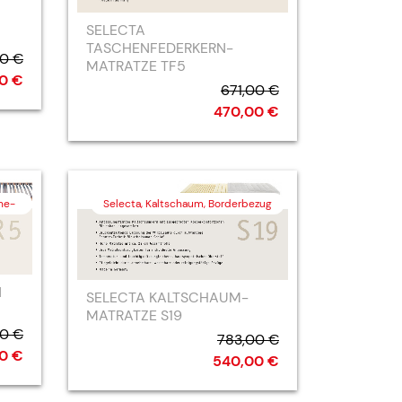
SELECTA
TASCHENFEDERKERN-
0 €
MATRATZE TF5
0 €
671,00 €
470,00 €
he-
Selecta, Kaltschaum, Borderbezug
N
SELECTA KALTSCHAUM-
MATRATZE S19
00 €
783,00 €
0 €
540,00 €