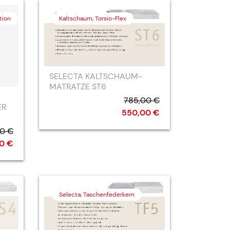
tion
Kaltschaum, Torsio-Flex
SELECTA KALTSCHAUM-
MATRATZE ST6
785,00 €
ER
550,00 €
0 €
00 €
Selecta, Taschenfederkern