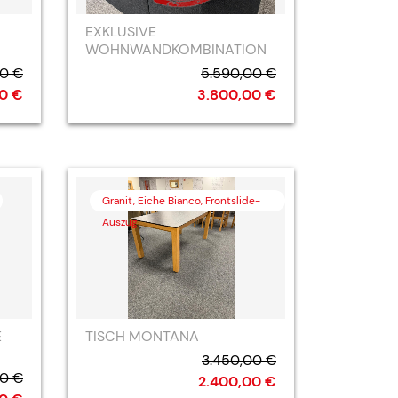
EXKLUSIVE
WOHNWANDKOMBINATION
00 €
5.590,00 €
00 €
3.800,00 €
Granit, Eiche Bianco, Frontslide-
Auszug
E
TISCH MONTANA
3.450,00 €
00 €
2.400,00 €