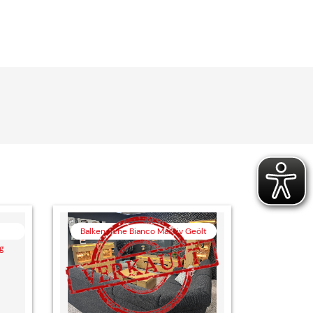
Balkeneiche Bianco Massiv Geölt
ng